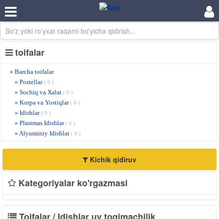
toifalar
» Barcha toifalar
» Postellar
( 0 )
» Sochiq va Xalat
( 0 )
» Korpa va Yostiqlar
( 0 )
» Idishlar
( 0 )
» Plastmas Idishlar
( 0 )
» Alyuminiy Idishlar
( 0 )
Kichik qidiruv
Kategoriyalar ko'rgazmasi
Toifalar / Idishlar uy toqimachilik