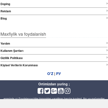
Doping
Reklam
Blog
Maxfiylik va foydalanish
Yardım
Kullanım Şartları
Gizlilik Politikası
Kişisel Verilerin Korunması
O'Z
|
РУ
Ortimizdan yuring ;
egasinda.uz Foydalanuvchilar tomonidan yaratilgan barcha kontent, fikr va maʼlumotlar
aniqlik, toʻliq va oʻzgarmasdir, nashr bilan bogʻliq huquqiy majburiyatlar Kontentni yaratgan
foydalanuvchiga tegishlidir..