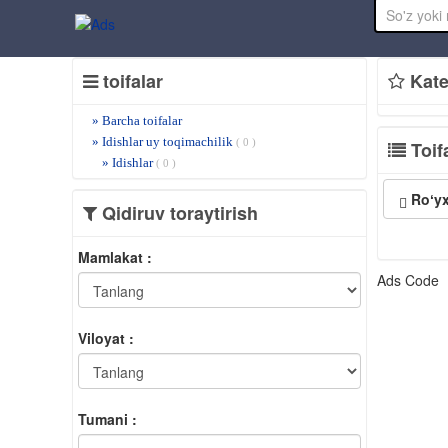
toifalar
Kate
» Barcha toifalar
» Idishlar uy toqimachilik
( 0 )
Toifa
» Idishlar
( 0 )
Roʻyx
Qidiruv toraytirish
Mamlakat :
Ads Code
Viloyat :
Tumani :