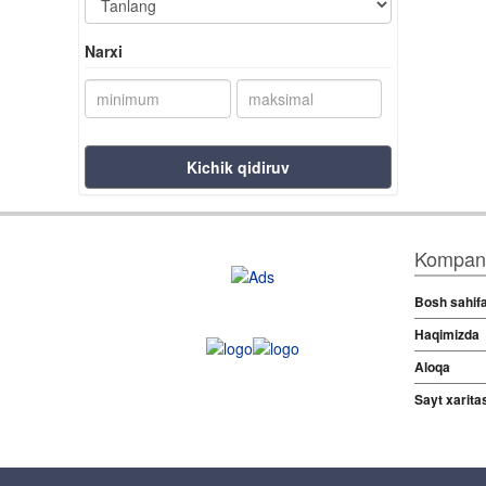
Narxi
Kichik qidiruv
Kompani
Bosh sahif
Haqimizda
Aloqa
Sayt xaritas