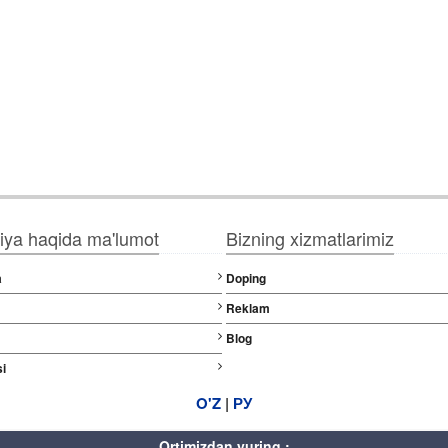
ya haqida ma'lumot
Bizning xizmatlarimiz
a
Doping
Reklam
Blog
i
O'Z
|
РУ
Ortimizdan yuring ;