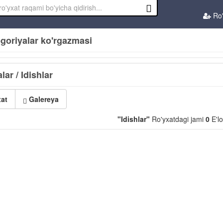
Ro'
goriyalar ko'rgazmasi
lar / Idishlar
at
Galereya
"Idishlar"
Ro'yxatdagi jami
0
E'lo