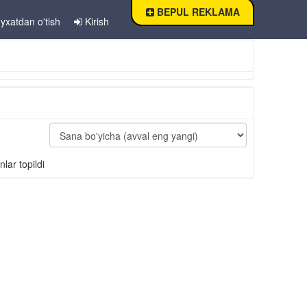
BEPUL REKLAMA
yxatdan o'tish
Kirish
nlar topildi