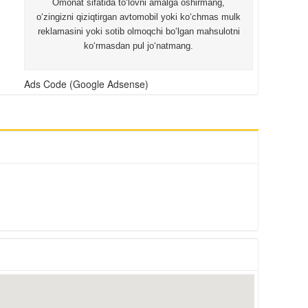
Omonat sifatida to‘lovni amalga oshirmang,
o‘zingizni qiziqtirgan avtomobil yoki ko‘chmas mulk
reklamasini yoki sotib olmoqchi bo‘lgan mahsulotni
ko‘rmasdan pul jo‘natmang.
Ads Code (Google Adsense)