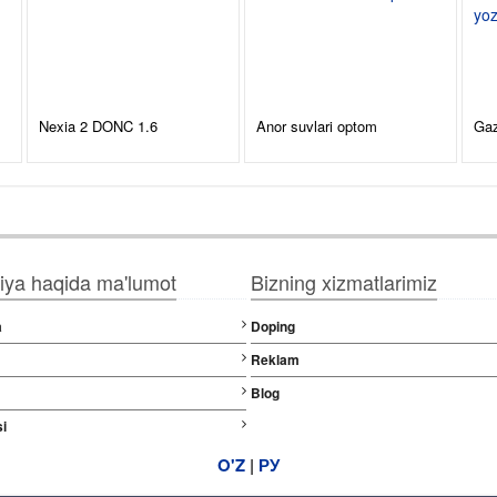
Nexia 2 DONC 1.6
Anor suvlari optom
Gaz
ya haqida ma'lumot
Bizning xizmatlarimiz
a
Doping
Reklam
Blog
i
O'Z
|
РУ