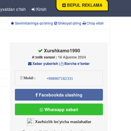
BEPUL REKLAMA
yxatdan o'tish
Kirish
Sevimlilarimga qo'shing
Shikoyat qiling
Chop etish
Xurshkamo1990
Aʼzolik sanasi :
18 Ağustos 2024
Xabar yuborish
|
Barcha e'lonlar
Mobil :
+998907182331
Facebookda ulashing
Whatsapp xabari
Xavfsizlik bo'yicha maslahatlar