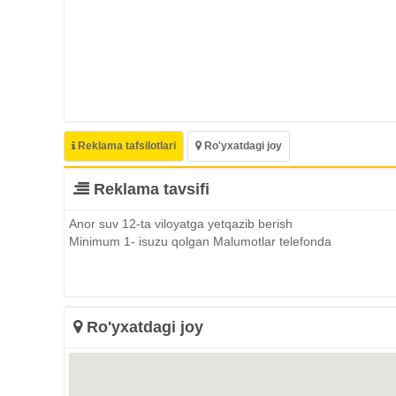
Reklama tafsilotlari
Ro'yxatdagi joy
Reklama tavsifi
Anor suv 12-ta viloyatga yetqazib berish
Minimum 1- isuzu qolgan Malumotlar telefonda
Ro'yxatdagi joy