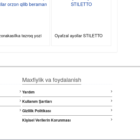
onakasilka tezroq yozi
Oyafzal ayollar STILETTO
Maxfiylik va foydalanish
Yardım
Kullanım Şartları
Gizlilik Politikası
Kişisel Verilerin Korunması